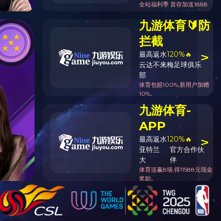
当前位置：
首页
>
产品中心