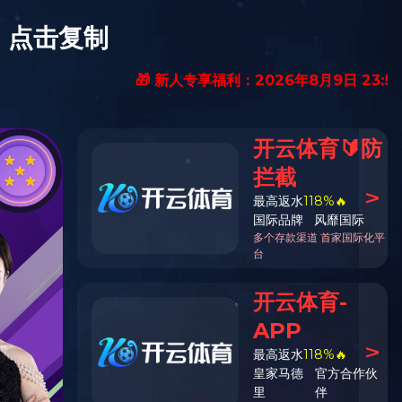
Chinese
English
搜 索
ETWAY(中
国)