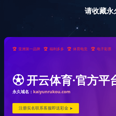
欢迎访问 BETWAY官方端网站登录入口网站
网站首页
关于我们
企业文化